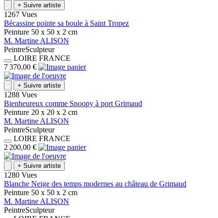
+
Suivre artiste
1267 Vues
Bécassine pointe sa boule à Saint Tropez
Peinture
50 x 50 x 2
cm
M.
Martine
ALISON
Peintre
Sculpteur
LOIRE
FRANCE
7 370,00 €
+
Suivre artiste
1288 Vues
Bienheureux comme Snoopy à port Grimaud
Peinture
20 x 20 x 2
cm
M.
Martine
ALISON
Peintre
Sculpteur
LOIRE
FRANCE
2 200,00 €
+
Suivre artiste
1280 Vues
Blanche Neige des temps modernes au château de Grimaud
Peinture
50 x 50 x 2
cm
M.
Martine
ALISON
Peintre
Sculpteur