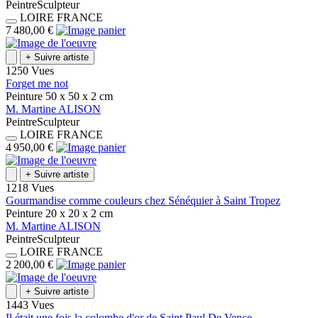
Peintre
Sculpteur
LOIRE
FRANCE
7 480,00 €
+
Suivre artiste
1250 Vues
Forget me not
Peinture
50 x 50 x 2
cm
M.
Martine
ALISON
Peintre
Sculpteur
LOIRE
FRANCE
4 950,00 €
+
Suivre artiste
1218 Vues
Gourmandise comme couleurs chez Sénéquier à Saint Tropez
Peinture
20 x 20 x 2
cm
M.
Martine
ALISON
Peintre
Sculpteur
LOIRE
FRANCE
2 200,00 €
+
Suivre artiste
1443 Vues
Il était une fois la colombe d'or de Saint Paul De Vence