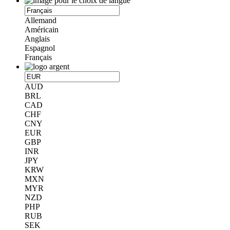
Allemand
Américain
Anglais
Espagnol
Français
AUD
BRL
CAD
CHF
CNY
EUR
GBP
INR
JPY
KRW
MXN
MYR
NZD
PHP
RUB
SEK