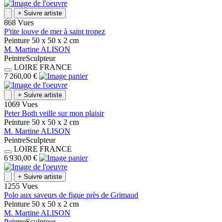
+
Suivre artiste
868 Vues
P'tite louve de mer à saint tropez
Peinture
50 x 50 x 2
cm
M.
Martine
ALISON
Peintre
Sculpteur
LOIRE
FRANCE
7 260,00 €
+
Suivre artiste
1069 Vues
Peter Both veille sur mon plaisir
Peinture
50 x 50 x 2
cm
M.
Martine
ALISON
Peintre
Sculpteur
LOIRE
FRANCE
6 930,00 €
+
Suivre artiste
1255 Vues
Polo aux saveurs de figue près de Grimaud
Peinture
50 x 50 x 2
cm
M.
Martine
ALISON
Peintre
Sculpteur