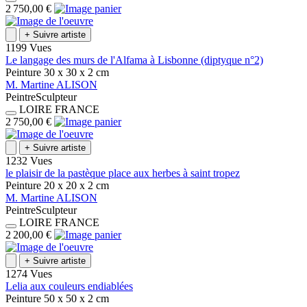
2 750,00 €
+
Suivre artiste
1199 Vues
Le langage des murs de l'Alfama à Lisbonne (diptyque n°2)
Peinture
30 x 30 x 2
cm
M.
Martine
ALISON
Peintre
Sculpteur
LOIRE
FRANCE
2 750,00 €
+
Suivre artiste
1232 Vues
le plaisir de la pastèque place aux herbes à saint tropez
Peinture
20 x 20 x 2
cm
M.
Martine
ALISON
Peintre
Sculpteur
LOIRE
FRANCE
2 200,00 €
+
Suivre artiste
1274 Vues
Lelia aux couleurs endiablées
Peinture
50 x 50 x 2
cm