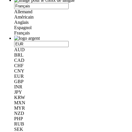
Allemand
Américain
Anglais
Espagnol
Français
AUD
BRL
CAD
CHF
CNY
EUR
GBP
INR
JPY
KRW
MXN
MYR
NZD
PHP
RUB
SEK