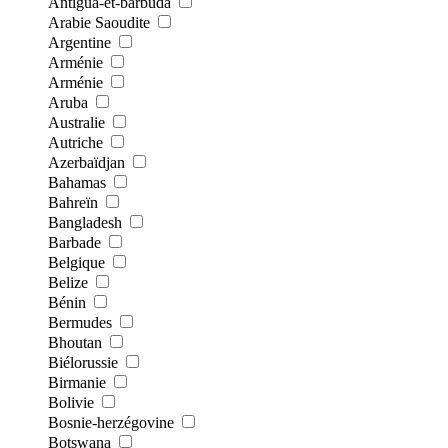
Antigua-et-barbuda
Arabie Saoudite
Argentine
Arménie
Arménie
Aruba
Australie
Autriche
Azerbaïdjan
Bahamas
Bahreïn
Bangladesh
Barbade
Belgique
Belize
Bénin
Bermudes
Bhoutan
Biélorussie
Birmanie
Bolivie
Bosnie-herzégovine
Botswana