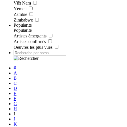
Viêt Nam
Yémen
Zambie
Zimbabwe
Popularite
Popularite
Artistes émergents
Artistes confirmés
Oeuvres les plus vues
#
A
B
C
D
E
F
G
H
I
J
K