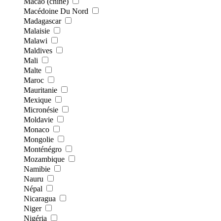
Macao (chine)
Macédoine Du Nord
Madagascar
Malaisie
Malawi
Maldives
Mali
Malte
Maroc
Mauritanie
Mexique
Micronésie
Moldavie
Monaco
Mongolie
Monténégro
Mozambique
Namibie
Nauru
Népal
Nicaragua
Niger
Nigéria