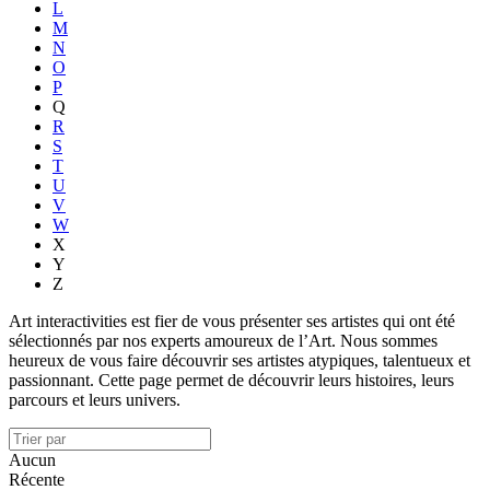
L
M
N
O
P
Q
R
S
T
U
V
W
X
Y
Z
Art interactivities
est fier de vous présenter ses artistes qui ont été
sélectionnés par nos experts amoureux de l’Art. Nous sommes
heureux de vous faire découvrir ses artistes atypiques, talentueux et
passionnant. Cette page permet de découvrir leurs histoires, leurs
parcours et leurs univers.
Aucun
Récente