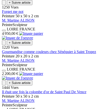
+
Suivre artiste
1250 Vues
Forget me not
Peinture
50 x 50 x 2
cm
M.
Martine
ALISON
Peintre
Sculpteur
LOIRE
FRANCE
4 950,00 €
+
Suivre artiste
1220 Vues
Gourmandise comme couleurs chez Sénéquier à Saint Tropez
Peinture
20 x 20 x 2
cm
M.
Martine
ALISON
Peintre
Sculpteur
LOIRE
FRANCE
2 200,00 €
+
Suivre artiste
1444 Vues
Il était une fois la colombe d'or de Saint Paul De Vence
Peinture
50 x 50 x 2
cm
M.
Martine
ALISON
Peintre
Sculpteur