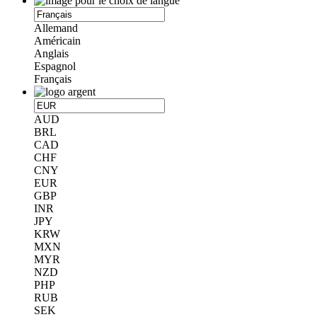
Allemand
Américain
Anglais
Espagnol
Français
AUD
BRL
CAD
CHF
CNY
EUR
GBP
INR
JPY
KRW
MXN
MYR
NZD
PHP
RUB
SEK