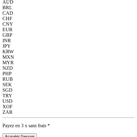
AUD
BRL
CAD
CHF
CNY
EUR
GBP
INR
JPY
KRW
MXN
MYR
NZD
PHP
RUB
SEK
SGD
TRY
USD
XOF
ZAR
Payez en 3 x sans frais *
Acquérir l'oeuvre