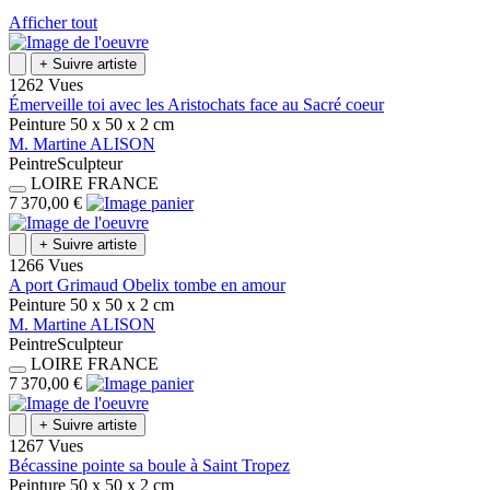
Afficher tout
+
Suivre artiste
1262 Vues
Émerveille toi avec les Aristochats face au Sacré coeur
Peinture
50 x 50 x 2
cm
M.
Martine
ALISON
Peintre
Sculpteur
LOIRE
FRANCE
7 370,00 €
+
Suivre artiste
1266 Vues
A port Grimaud Obelix tombe en amour
Peinture
50 x 50 x 2
cm
M.
Martine
ALISON
Peintre
Sculpteur
LOIRE
FRANCE
7 370,00 €
+
Suivre artiste
1267 Vues
Bécassine pointe sa boule à Saint Tropez
Peinture
50 x 50 x 2
cm