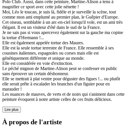
Polo Club. Aussi, dans cette peinture, Martine-Alison a tenu à
magnifier ce sport avec cette jolie nénette !
Moi, Léo le toucan, je suis là, fidèle et je surveille la scène, tout
comme mon ami emplumé au premier plan, le Guêpier d'Europe.
Cet oiseau, semblable à un arc-en-ciel lorsqu'il vole, est un ami très
élégant. Il est un visiteur d'été dans le sud de la France.
Je ne sais pas si vous apercevez également sur la gauche ma copine
la tortue d'Hermann !...
Elle est également appelée tortue des Maures.
Elle est la seule tortue terrestre de France. Elle ressemble à ses
cousines italiennes, espagnoles ou corses mais elle est
génétiquement différente et unique au monde.
Elle est considérée en voie d'extinction.
Le péché mignon de Martine-Alison peut se confesser en public
sans éprouver un certain déshonneur.
Elle se mettrait à plat ventre pour déguster des figues !... ou plutôt
elle serait prête à escalader les branches d'un figuier pour en
marauder !
Les nuances de mauves, de verts et de noirs qui s'animent dans cette
peinture évoquent à notre artiste celles de ces fruits délicieux.
Lire plus
À propos de l'artiste