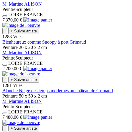
M.
Martine
ALISON
Peintre
Sculpteur
LOIRE
FRANCE
7 370,00 €
+
Suivre artiste
1288 Vues
Bienheureux comme Snoopy à port Grimaud
Peinture
20 x 20 x 2
cm
M.
Martine
ALISON
Peintre
Sculpteur
LOIRE
FRANCE
2 200,00 €
+
Suivre artiste
1281 Vues
Blanche Neige des temps modernes au château de Grimaud
Peinture
50 x 50 x 2
cm
M.
Martine
ALISON
Peintre
Sculpteur
LOIRE
FRANCE
7 480,00 €
+
Suivre artiste