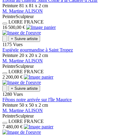
Epona au château Saint Côme à la Cadière d'Azur
Peinture
81 x 81 x 2
cm
M.
Martine
ALISON
Peintre
Sculpteur
LOIRE
FRANCE
16 500,00 €
+
Suivre artiste
1175 Vues
Espiègle gourmandise à Saint Tropez
Peinture
20 x 20 x 2
cm
M.
Martine
ALISON
Peintre
Sculpteur
LOIRE
FRANCE
2 200,00 €
+
Suivre artiste
1280 Vues
Fêtons notre arrivée sur l'île Maurice
Peinture
50 x 50 x 2
cm
M.
Martine
ALISON
Peintre
Sculpteur
LOIRE
FRANCE
7 480,00 €