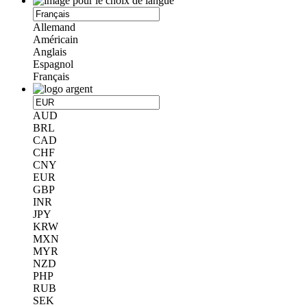
Allemand
Américain
Anglais
Espagnol
Français
AUD
BRL
CAD
CHF
CNY
EUR
GBP
INR
JPY
KRW
MXN
MYR
NZD
PHP
RUB
SEK