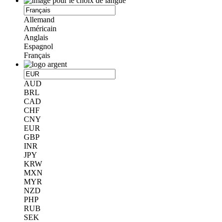
Allemand
Américain
Anglais
Espagnol
Français
AUD
BRL
CAD
CHF
CNY
EUR
GBP
INR
JPY
KRW
MXN
MYR
NZD
PHP
RUB
SEK