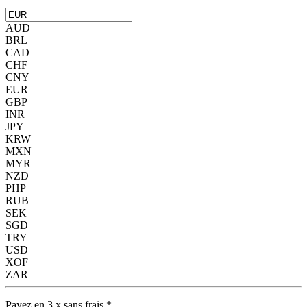
AUD
BRL
CAD
CHF
CNY
EUR
GBP
INR
JPY
KRW
MXN
MYR
NZD
PHP
RUB
SEK
SGD
TRY
USD
XOF
ZAR
Payez en 3 x sans frais *