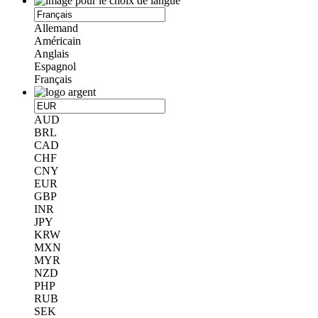
Allemand
Américain
Anglais
Espagnol
Français
AUD
BRL
CAD
CHF
CNY
EUR
GBP
INR
JPY
KRW
MXN
MYR
NZD
PHP
RUB
SEK