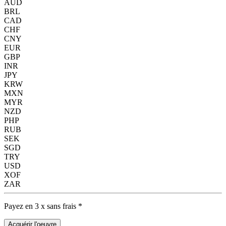
AUD
BRL
CAD
CHF
CNY
EUR
GBP
INR
JPY
KRW
MXN
MYR
NZD
PHP
RUB
SEK
SGD
TRY
USD
XOF
ZAR
Payez en 3 x sans frais *
Acquérir l'oeuvre