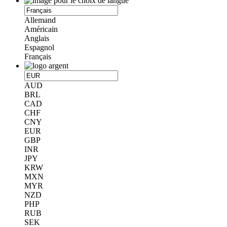
Allemand
Américain
Anglais
Espagnol
Français
AUD
BRL
CAD
CHF
CNY
EUR
GBP
INR
JPY
KRW
MXN
MYR
NZD
PHP
RUB
SEK