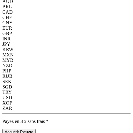
AUD
BRL
CAD
CHF
CNY
EUR
GBP
INR
JPY
KRW
MXN
MYR
NZD
PHP
RUB
SEK
SGD
TRY
USD
XOF
ZAR
Payez en 3 x sans frais *
Acquérir l'oeuvre