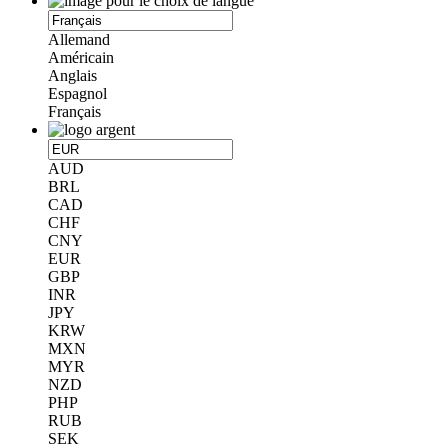
Allemand
Américain
Anglais
Espagnol
Français
AUD
BRL
CAD
CHF
CNY
EUR
GBP
INR
JPY
KRW
MXN
MYR
NZD
PHP
RUB
SEK