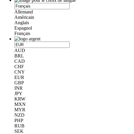
Allemand
Américain
Anglais
Espagnol
Français
AUD
BRL
CAD
CHF
CNY
EUR
GBP
INR
JPY
KRW
MXN
MYR
NZD
PHP
RUB
SEK