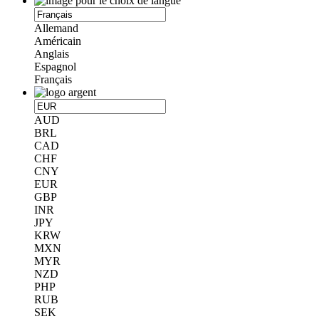
Allemand
Américain
Anglais
Espagnol
Français
AUD
BRL
CAD
CHF
CNY
EUR
GBP
INR
JPY
KRW
MXN
MYR
NZD
PHP
RUB
SEK