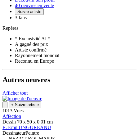
40 oeuvres en vente
Suivre artiste
3 fans
Repères
* Exclusivité AI *
A gagné des prix
Artiste confirmé
Rayonnement mondial
Reconnu en Europe
Autres oeuvres
Afficher tout
+
Suivre artiste
1013 Vues
Affection
Dessin
70 x 50 x 0.01
cm
E.
Emil
UNGUREANU
Dessinateur
Peintre
NEAMT
ROUMANIE