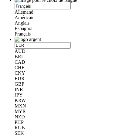
Allemand
Américain
Anglais
Espagnol
Français
AUD
BRL
CAD
CHF
CNY
EUR
GBP
INR
JPY
KRW
MXN
MYR
NZD
PHP
RUB
SEK