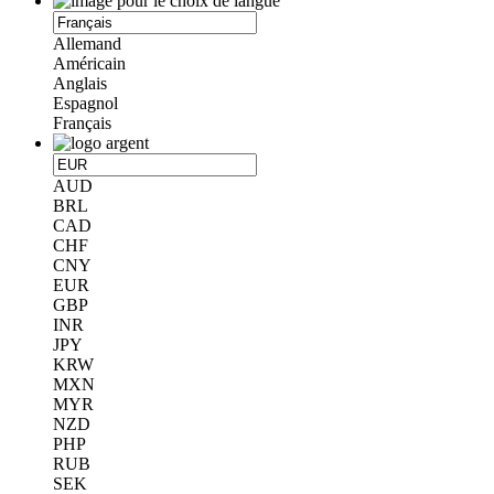
Allemand
Américain
Anglais
Espagnol
Français
AUD
BRL
CAD
CHF
CNY
EUR
GBP
INR
JPY
KRW
MXN
MYR
NZD
PHP
RUB
SEK