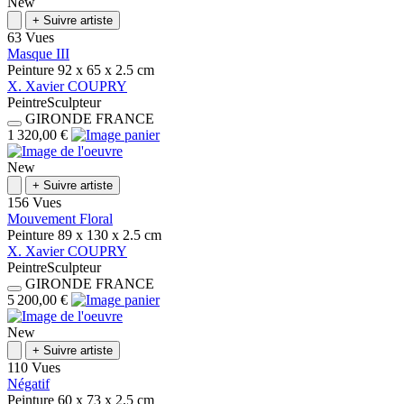
New
+
Suivre artiste
63 Vues
Masque III
Peinture
92 x 65 x 2.5
cm
X.
Xavier
COUPRY
Peintre
Sculpteur
GIRONDE
FRANCE
1 320,00 €
New
+
Suivre artiste
156 Vues
Mouvement Floral
Peinture
89 x 130 x 2.5
cm
X.
Xavier
COUPRY
Peintre
Sculpteur
GIRONDE
FRANCE
5 200,00 €
New
+
Suivre artiste
110 Vues
Négatif
Peinture
60 x 73 x 2.5
cm