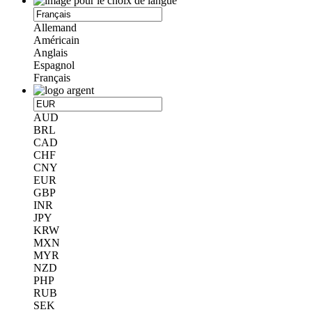
Allemand
Américain
Anglais
Espagnol
Français
AUD
BRL
CAD
CHF
CNY
EUR
GBP
INR
JPY
KRW
MXN
MYR
NZD
PHP
RUB
SEK