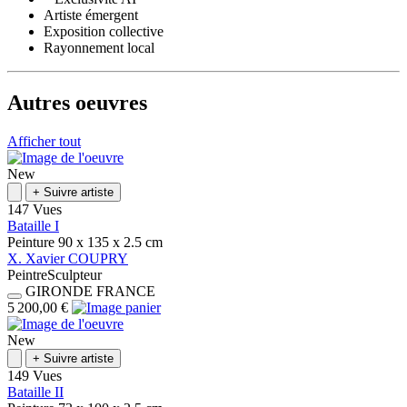
Artiste émergent
Exposition collective
Rayonnement local
Autres oeuvres
Afficher tout
New
+
Suivre artiste
147 Vues
Bataille I
Peinture
90 x 135 x 2.5
cm
X.
Xavier
COUPRY
Peintre
Sculpteur
GIRONDE
FRANCE
5 200,00 €
New
+
Suivre artiste
149 Vues
Bataille II