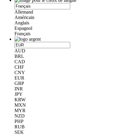
Allemand
Américain
Anglais
Espagnol
Français
AUD
BRL
CAD
CHF
CNY
EUR
GBP
INR
JPY
KRW
MXN
MYR
NZD
PHP
RUB
SEK