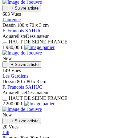
+
Suivre artiste
603 Vues
Laurence
Dessin
100 x 70 x 3
cm
F.
Francois
SAHUC
Aquarelliste
Dessinateur
HAUT DE SEINE
FRANCE
1 980,00 €
New
+
Suivre artiste
149 Vues
Les Gardiens
Dessin
80 x 80 x 3
cm
F.
Francois
SAHUC
Aquarelliste
Dessinateur
HAUT DE SEINE
FRANCE
2 200,00 €
New
+
Suivre artiste
20 Vues
Lili
Peinture
29 x 20 x 1
cm