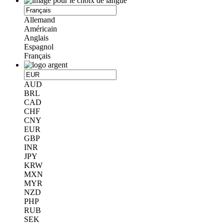
Allemand
Américain
Anglais
Espagnol
Français
AUD
BRL
CAD
CHF
CNY
EUR
GBP
INR
JPY
KRW
MXN
MYR
NZD
PHP
RUB
SEK