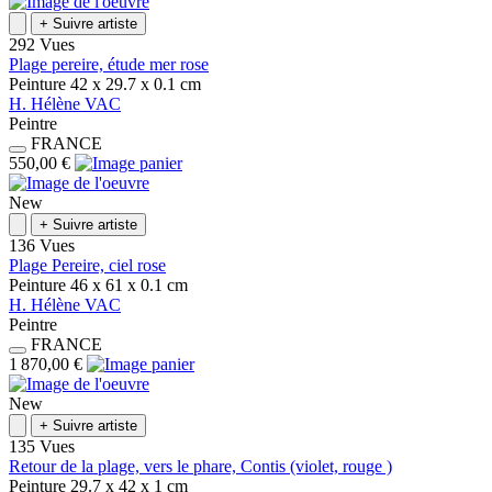
+
Suivre artiste
292 Vues
Plage pereire, étude mer rose
Peinture
42 x 29.7 x 0.1
cm
H.
Hélène
VAC
Peintre
FRANCE
550,00 €
New
+
Suivre artiste
136 Vues
Plage Pereire, ciel rose
Peinture
46 x 61 x 0.1
cm
H.
Hélène
VAC
Peintre
FRANCE
1 870,00 €
New
+
Suivre artiste
135 Vues
Retour de la plage, vers le phare, Contis (violet, rouge )
Peinture
29.7 x 42 x 1
cm