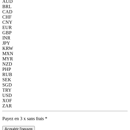
AUD
BRL
CAD
CHF
CNY
EUR
GBP
INR
JPY
KRW
MXN
MYR
NZD
PHP
RUB
SEK
SGD
TRY
USD
XOF
ZAR
Payez en 3 x sans frais *
Acquérir l'oeuvre