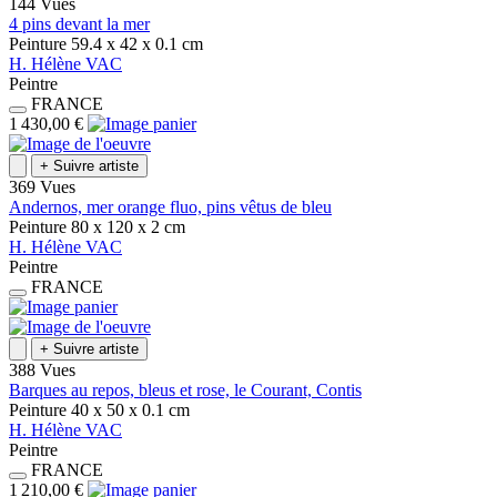
144 Vues
4 pins devant la mer
Peinture
59.4 x 42 x 0.1
cm
H.
Hélène
VAC
Peintre
FRANCE
1 430,00 €
+
Suivre artiste
369 Vues
Andernos, mer orange fluo, pins vêtus de bleu
Peinture
80 x 120 x 2
cm
H.
Hélène
VAC
Peintre
FRANCE
+
Suivre artiste
388 Vues
Barques au repos, bleus et rose, le Courant, Contis
Peinture
40 x 50 x 0.1
cm
H.
Hélène
VAC
Peintre
FRANCE
1 210,00 €