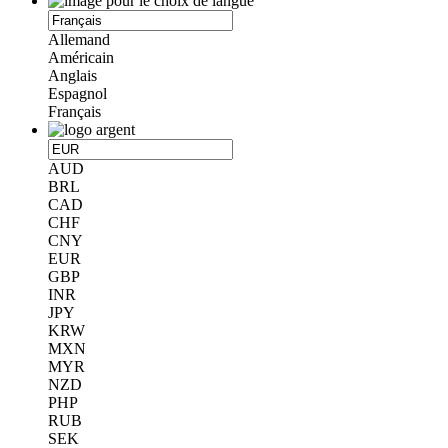
Allemand
Américain
Anglais
Espagnol
Français
AUD
BRL
CAD
CHF
CNY
EUR
GBP
INR
JPY
KRW
MXN
MYR
NZD
PHP
RUB
SEK