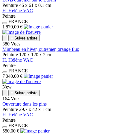
Peinture
46 x 61 x 0.1
cm
H.
Hélène
VAC
Peintre
FRANCE
1 870,00 €
+
Suivre artiste
380 Vues
Mimbeau en hiver, outremer, orange fluo
Peinture
120 x 120 x 2
cm
H.
Hélène
VAC
Peintre
FRANCE
7 040,00 €
New
+
Suivre artiste
164 Vues
Ouverture dans les pins
Peinture
29.7 x 42 x 1
cm
H.
Hélène
VAC
Peintre
FRANCE
550,00 €