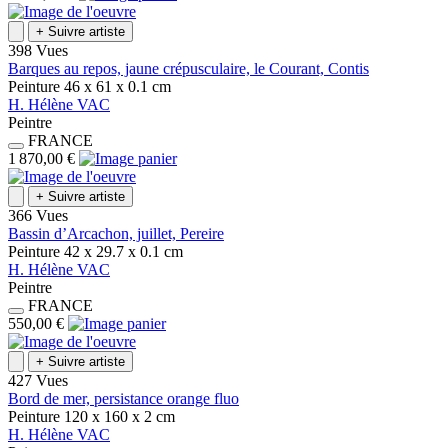
+
Suivre artiste
398 Vues
Barques au repos, jaune crépusculaire, le Courant, Contis
Peinture
46 x 61 x 0.1
cm
H.
Hélène
VAC
Peintre
FRANCE
1 870,00 €
+
Suivre artiste
366 Vues
Bassin d’Arcachon, juillet, Pereire
Peinture
42 x 29.7 x 0.1
cm
H.
Hélène
VAC
Peintre
FRANCE
550,00 €
+
Suivre artiste
427 Vues
Bord de mer, persistance orange fluo
Peinture
120 x 160 x 2
cm
H.
Hélène
VAC