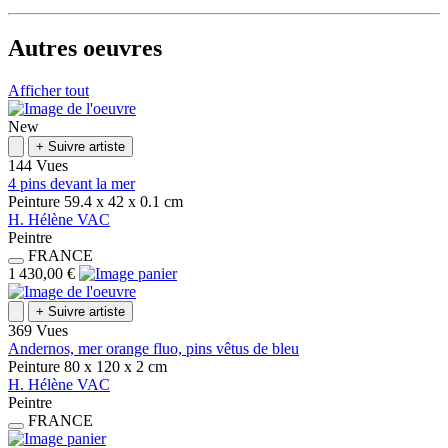
Autres oeuvres
Afficher tout
New
+
Suivre artiste
144 Vues
4 pins devant la mer
Peinture
59.4 x 42 x 0.1
cm
H.
Hélène
VAC
Peintre
FRANCE
1 430,00 €
+
Suivre artiste
369 Vues
Andernos, mer orange fluo, pins vêtus de bleu
Peinture
80 x 120 x 2
cm
H.
Hélène
VAC
Peintre
FRANCE