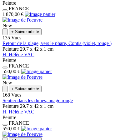
Peintre
FRANCE
1 870,00 €
New
+
Suivre artiste
135 Vues
Retour de la plage, vers le phare, Contis (violet, rouge )
Peinture
29.7 x 42 x 1
cm
H.
Hélène
VAC
Peintre
FRANCE
550,00 €
New
+
Suivre artiste
168 Vues
Sentier dans les dunes, nuage rouge
Peinture
29.7 x 42 x 1
cm
H.
Hélène
VAC
Peintre
FRANCE
550,00 €