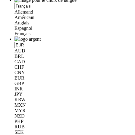
Allemand
Américain
Anglais
Espagnol
Français
AUD
BRL
CAD
CHF
CNY
EUR
GBP
INR
JPY
KRW
MXN
MYR
NZD
PHP
RUB
SEK