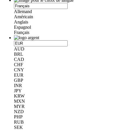
Allemand
Américain
Anglais
Espagnol
Français
AUD
BRL
CAD
CHF
CNY
EUR
GBP
INR
JPY
KRW
MXN
MYR
NZD
PHP
RUB
SEK