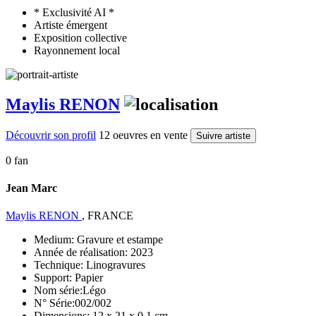
* Exclusivité AI *
Artiste émergent
Exposition collective
Rayonnement local
Maylis RENON
Découvrir son profil
12 oeuvres en vente
Suivre artiste
0 fan
Jean Marc
Maylis RENON
, FRANCE
Medium:
Gravure et estampe
Année de réalisation:
2023
Technique:
Linogravures
Support:
Papier
Nom série:
Légo
N° Série:
002/002
Dimensions:
12 x 21 x 0.1 cm