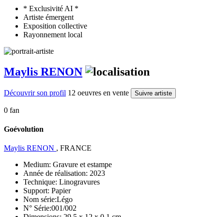
* Exclusivité AI *
Artiste émergent
Exposition collective
Rayonnement local
Maylis RENON
Découvrir son profil
12 oeuvres en vente
Suivre artiste
0 fan
Goévolution
Maylis RENON
, FRANCE
Medium:
Gravure et estampe
Année de réalisation:
2023
Technique:
Linogravures
Support:
Papier
Nom série:
Légo
N° Série:
001/002
Dimensions:
29.5 x 12 x 0.1 cm