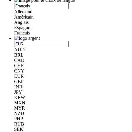
Allemand
Américain
Anglais
Espagnol
Français
AUD
BRL
CAD
CHF
CNY
EUR
GBP
INR
JPY
KRW
MXN
MYR
NZD
PHP
RUB
SEK