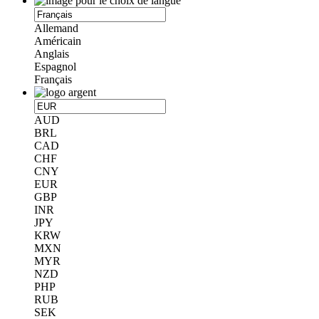
Allemand
Américain
Anglais
Espagnol
Français
AUD
BRL
CAD
CHF
CNY
EUR
GBP
INR
JPY
KRW
MXN
MYR
NZD
PHP
RUB
SEK