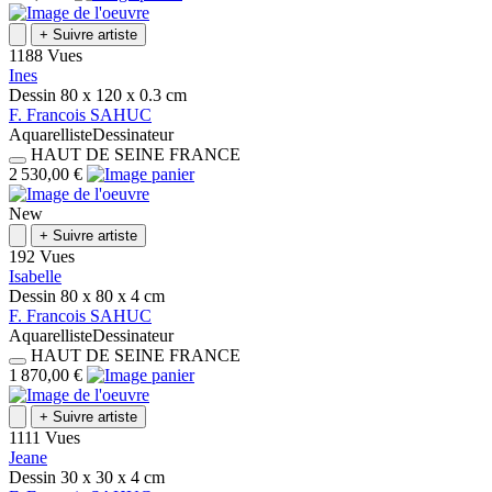
+
Suivre artiste
1188 Vues
Ines
Dessin
80 x 120 x 0.3
cm
F.
Francois
SAHUC
Aquarelliste
Dessinateur
HAUT DE SEINE
FRANCE
2 530,00 €
New
+
Suivre artiste
192 Vues
Isabelle
Dessin
80 x 80 x 4
cm
F.
Francois
SAHUC
Aquarelliste
Dessinateur
HAUT DE SEINE
FRANCE
1 870,00 €
+
Suivre artiste
1111 Vues
Jeane
Dessin
30 x 30 x 4
cm