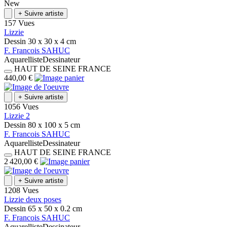
New
+
Suivre artiste
157 Vues
Lizzie
Dessin
30 x 30 x 4
cm
F.
Francois
SAHUC
Aquarelliste
Dessinateur
HAUT DE SEINE
FRANCE
440,00 €
+
Suivre artiste
1056 Vues
Lizzie 2
Dessin
80 x 100 x 5
cm
F.
Francois
SAHUC
Aquarelliste
Dessinateur
HAUT DE SEINE
FRANCE
2 420,00 €
+
Suivre artiste
1208 Vues
Lizzie deux poses
Dessin
65 x 50 x 0.2
cm
F.
Francois
SAHUC
Aquarelliste
Dessinateur