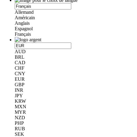
Allemand
Américain
Anglais
Espagnol
Français
AUD
BRL
CAD
CHF
CNY
EUR
GBP
INR
JPY
KRW
MXN
MYR
NZD
PHP
RUB
SEK