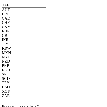
AUD
BRL
CAD
CHF
CNY
EUR
GBP
INR
JPY
KRW
MXN
MYR
NZD
PHP
RUB
SEK
SGD
TRY
USD
XOF
ZAR
Payez en 3 x sans frais *