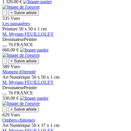
1 320,00 €
+
Suivre artiste
535 Vues
Les passagères
Peinture
50 x 50 x 1
cm
M.
Myriam
FEUILLOLEY
Dessinateur
Peintre
76
FRANCE
660,00 €
+
Suivre artiste
589 Vues
Moment d'éternité
Art Numérique
50 x 50 x 1
cm
M.
Myriam
FEUILLOLEY
Dessinateur
Peintre
76
FRANCE
330,00 €
+
Suivre artiste
629 Vues
Ombres chinoises
Art Numérique
50 x 37 x 1
cm
M.
Myriam
FEUILLOLEY