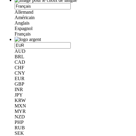
Allemand
Américain
Anglais
Espagnol
Français
AUD
BRL
CAD
CHF
CNY
EUR
GBP
INR
JPY
KRW
MXN
MYR
NZD
PHP
RUB
SEK