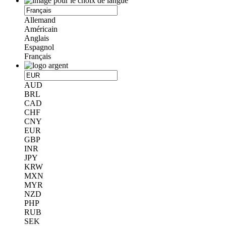
Allemand
Américain
Anglais
Espagnol
Français
AUD
BRL
CAD
CHF
CNY
EUR
GBP
INR
JPY
KRW
MXN
MYR
NZD
PHP
RUB
SEK