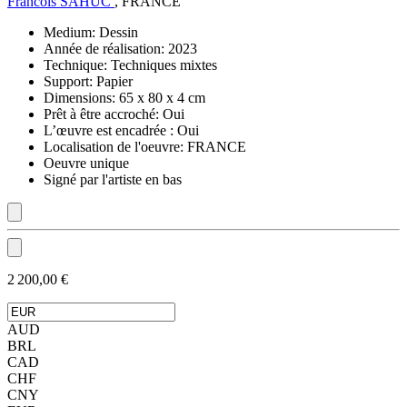
Francois SAHUC
, FRANCE
Medium:
Dessin
Année de réalisation:
2023
Technique:
Techniques mixtes
Support:
Papier
Dimensions:
65 x 80 x 4 cm
Prêt à être accroché:
Oui
L’œuvre est encadrée :
Oui
Localisation de l'oeuvre:
FRANCE
Oeuvre unique
Signé par l'artiste en bas
2 200,00 €
AUD
BRL
CAD
CHF
CNY