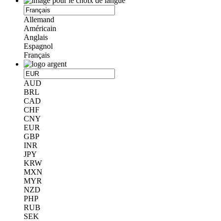
Allemand
Américain
Anglais
Espagnol
Français
AUD
BRL
CAD
CHF
CNY
EUR
GBP
INR
JPY
KRW
MXN
MYR
NZD
PHP
RUB
SEK