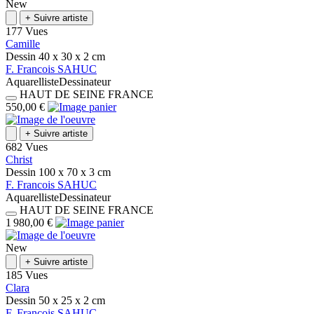
New
+
Suivre artiste
177 Vues
Camille
Dessin
40 x 30 x 2
cm
F.
Francois
SAHUC
Aquarelliste
Dessinateur
HAUT DE SEINE
FRANCE
550,00 €
+
Suivre artiste
682 Vues
Christ
Dessin
100 x 70 x 3
cm
F.
Francois
SAHUC
Aquarelliste
Dessinateur
HAUT DE SEINE
FRANCE
1 980,00 €
New
+
Suivre artiste
185 Vues
Clara
Dessin
50 x 25 x 2
cm
F.
Francois
SAHUC