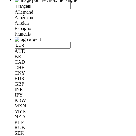
Allemand
Américain
Anglais
Espagnol
Français
AUD
BRL
CAD
CHF
CNY
EUR
GBP
INR
JPY
KRW
MXN
MYR
NZD
PHP
RUB
SEK