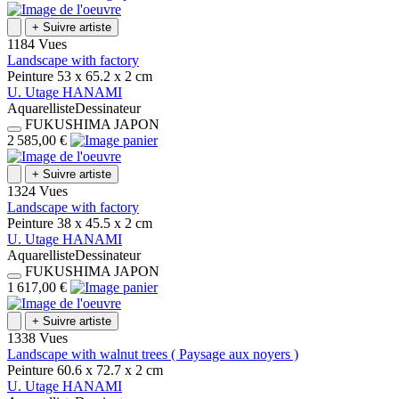
+
Suivre artiste
1184 Vues
Landscape with factory
Peinture
53 x 65.2 x 2
cm
U.
Utage
HANAMI
Aquarelliste
Dessinateur
FUKUSHIMA
JAPON
2 585,00 €
+
Suivre artiste
1324 Vues
Landscape with factory
Peinture
38 x 45.5 x 2
cm
U.
Utage
HANAMI
Aquarelliste
Dessinateur
FUKUSHIMA
JAPON
1 617,00 €
+
Suivre artiste
1338 Vues
Landscape with walnut trees ( Paysage aux noyers )
Peinture
60.6 x 72.7 x 2
cm
U.
Utage
HANAMI