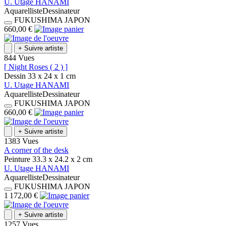
U.
Utage
HANAMI
Aquarelliste
Dessinateur
FUKUSHIMA
JAPON
660,00 €
+
Suivre artiste
844 Vues
[ Night Roses ( 2 ) ]
Dessin
33 x 24 x 1
cm
U.
Utage
HANAMI
Aquarelliste
Dessinateur
FUKUSHIMA
JAPON
660,00 €
+
Suivre artiste
1383 Vues
A corner of the desk
Peinture
33.3 x 24.2 x 2
cm
U.
Utage
HANAMI
Aquarelliste
Dessinateur
FUKUSHIMA
JAPON
1 172,00 €
+
Suivre artiste
1257 Vues