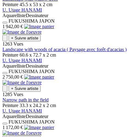
Peinture
45.5 x 53 x 2
cm
U.
Utage
HANAMI
Aquarelliste
Dessinateur
FUKUSHIMA
JAPON
1 942,00 €
+
Suivre artiste
1263 Vues
Landscape with woods of acacia ( Paysage avec forêt d'acacias )
Peinture
60.6 x 72.7 x 2
cm
U.
Utage
HANAMI
Aquarelliste
Dessinateur
FUKUSHIMA
JAPON
2 750,00 €
+
Suivre artiste
1285 Vues
Narrow path in the field
Peinture
33.3 x 24.2 x 2
cm
U.
Utage
HANAMI
Aquarelliste
Dessinateur
FUKUSHIMA
JAPON
1 172,00 €