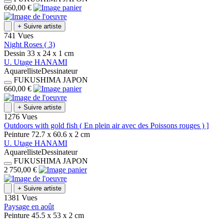
660,00 €
+
Suivre artiste
741 Vues
Night Roses ( 3)
Dessin
33 x 24 x 1
cm
U.
Utage
HANAMI
Aquarelliste
Dessinateur
FUKUSHIMA
JAPON
660,00 €
+
Suivre artiste
1276 Vues
Outdoors with gold fish ( En plein air avec des Poissons rouges ) ]
Peinture
72.7 x 60.6 x 2
cm
U.
Utage
HANAMI
Aquarelliste
Dessinateur
FUKUSHIMA
JAPON
2 750,00 €
+
Suivre artiste
1381 Vues
Paysage en août
Peinture
45.5 x 53 x 2
cm