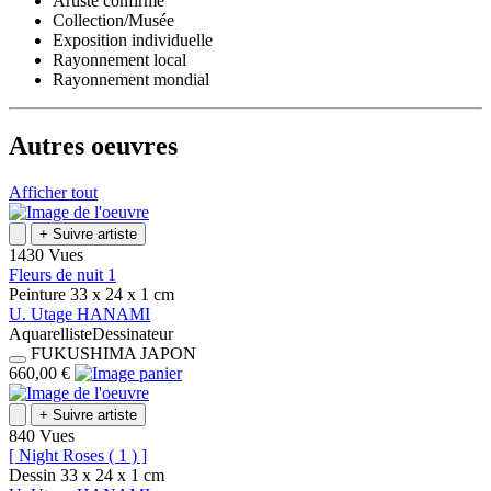
Artiste confirmé
Collection/Musée
Exposition individuelle
Rayonnement local
Rayonnement mondial
Autres oeuvres
Afficher tout
+
Suivre artiste
1430 Vues
Fleurs de nuit 1
Peinture
33 x 24 x 1
cm
U.
Utage
HANAMI
Aquarelliste
Dessinateur
FUKUSHIMA
JAPON
660,00 €
+
Suivre artiste
840 Vues
[ Night Roses ( 1 ) ]
Dessin
33 x 24 x 1
cm