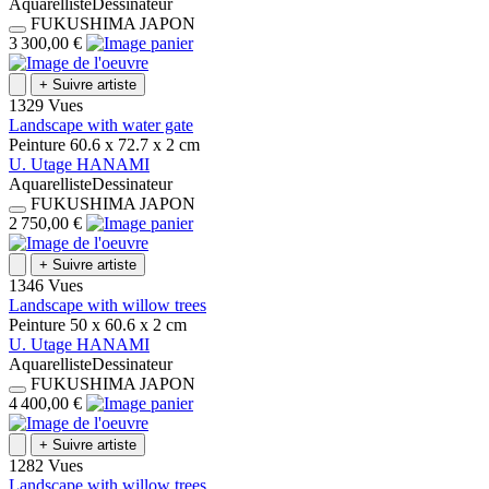
Aquarelliste
Dessinateur
FUKUSHIMA
JAPON
3 300,00 €
+
Suivre artiste
1329 Vues
Landscape with water gate
Peinture
60.6 x 72.7 x 2
cm
U.
Utage
HANAMI
Aquarelliste
Dessinateur
FUKUSHIMA
JAPON
2 750,00 €
+
Suivre artiste
1346 Vues
Landscape with willow trees
Peinture
50 x 60.6 x 2
cm
U.
Utage
HANAMI
Aquarelliste
Dessinateur
FUKUSHIMA
JAPON
4 400,00 €
+
Suivre artiste
1282 Vues
Landscape with willow trees