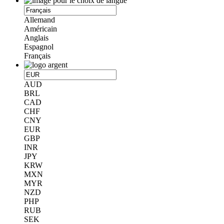
Allemand
Américain
Anglais
Espagnol
Français
AUD
BRL
CAD
CHF
CNY
EUR
GBP
INR
JPY
KRW
MXN
MYR
NZD
PHP
RUB
SEK