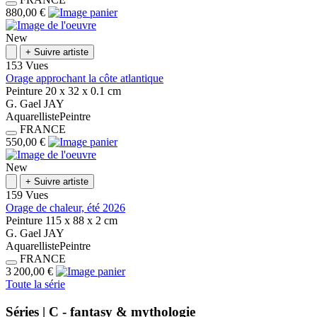
880,00 €
New
+
Suivre artiste
153 Vues
Orage approchant la côte atlantique
Peinture
20 x 32 x 0.1
cm
G.
Gael
JAY
Aquarelliste
Peintre
FRANCE
550,00 €
New
+
Suivre artiste
159 Vues
Orage de chaleur, été 2026
Peinture
115 x 88 x 2
cm
G.
Gael
JAY
Aquarelliste
Peintre
FRANCE
3 200,00 €
Toute la série
Séries |
C - fantasy & mythologie