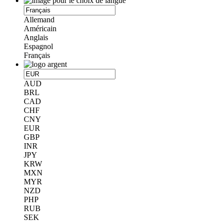
Allemand
Américain
Anglais
Espagnol
Français
AUD
BRL
CAD
CHF
CNY
EUR
GBP
INR
JPY
KRW
MXN
MYR
NZD
PHP
RUB
SEK