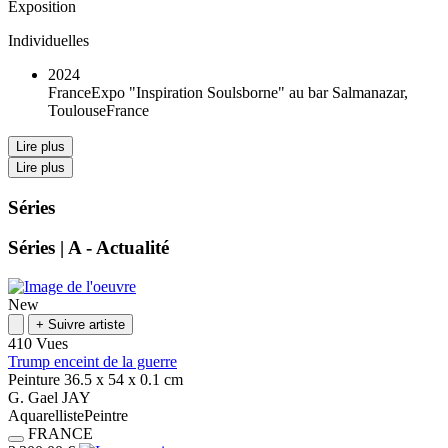
Exposition
Individuelles
2024
France
Expo "Inspiration Soulsborne" au bar Salmanazar,
Toulouse
France
Lire plus
Lire plus
Séries
Séries |
A - Actualité
New
+
Suivre artiste
410 Vues
Trump enceint de la guerre
Peinture
36.5 x 54 x 0.1
cm
G.
Gael
JAY
Aquarelliste
Peintre
FRANCE