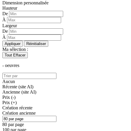
Dimension personnalisée
Hauteur
De
À
Largeur
De
À
Appliquer
Réinitialiser
Ma sélection :
Tout Effacer
-
oeuvre
s
Aucun
Récente (site AI)
Ancienne (site AI)
Prix (-)
Prix (+)
Création récente
Création ancienne
80 par page
100 par page