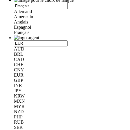
Allemand
Américain
Anglais
Espagnol
Français
AUD
BRL
CAD
CHF
CNY
EUR
GBP
INR
JPY
KRW
MXN
MYR
NZD
PHP
RUB
SEK